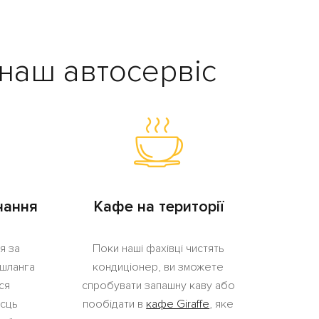
наш автосервіс
нання
Кафе на території
я за
Поки наші фахівці чистять
шланга
кондиціонер, ви зможете
ся
спробувати запашну каву або
ісць
пообідати в
кафе Giraffe
, яке