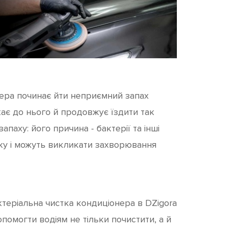
онера починає йти неприємний запах
викає до нього й продовжує їздити так
запаху: його причина - бактерії та інші
ику і можуть викликати захворювання
теріальна чистка кондиціонера в DZigora
помогти водіям не тільки почистити, а й