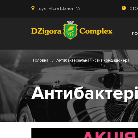
вул. Міста Шалетт 1А
СТО:
Г
Головна
/
Антибактеріальна чистка кондиціонера
Антибактер