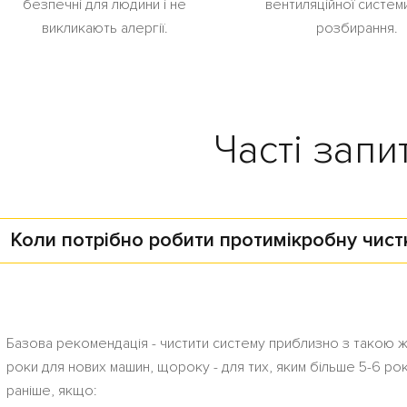
безпечні для людини і не
вентиляційної системи
викликають алергії.
розбирання.
Часті запи
Коли потрібно робити протимікробну чист
Базова рекомендація - чистити систему приблизно з такою ж 
роки для нових машин, щороку - для тих, яким більше 5-6 рок
раніше, якщо: