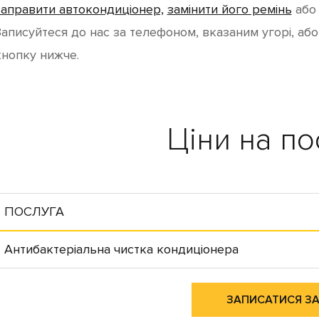
заправити автокондиціонер,
замінити його ремінь
аб
Записуйтеся до нас за телефоном, вказаним угорі, аб
кнопку нижче.
Ціни на по
ПОСЛУГА
Антибактеріальна чистка кондиціонера
ЗАПИСАТИСЯ З