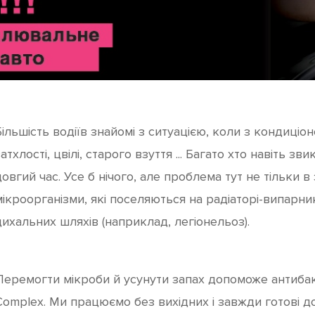
Більшість водіїв знайомі з ситуацією, коли з кондиці
атхлості, цвілі, старого взуття ... Багато хто навіть з
овгий час. Усе б нічого, але проблема тут не тільки в 
мікроорганізми, які поселяються на радіаторі-випарн
дихальних шляхів (наприклад, легіонельоз).
Перемогти мікроби й усунути запах допоможе антибак
Complex. Ми працюємо без вихідних і завжди готові до