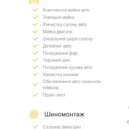
Комплексна мийка авто
Зовнішня мийка
Хімчистка салону авто
Мийка двигуна
Оновлення шкіри салону
Детейлінг авто
Полірування фар
Чорніння шин
Полірування кузова авто
Хімчистка килимів
Обклеювання авто захисною
плівкою
Прайс-лист
Шиномонтаж
б
Сезонна зміна шин