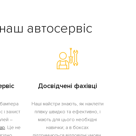
наш автосервіс
ервіс
Досвідчені фахівці
 бампера
Наші майстри знають, як наклеїти
с і захист
плівку швидко та ефективно, і
алей –
мають для цього необхідні
ар
. Це не
навички; а в боксах
гідно.
підтримуються відповідні умови.