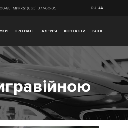
RU
UA
-00-88
Мийка: (063) 377-60-05
ГУКИ
ПРО НАС
ГАЛЕРЕЯ
КОНТАКТИ
БЛОГ
игравійною