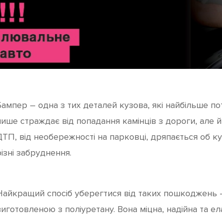
Бампер – одна з тих деталей кузова, які найбільше по
лише страждає від попадання камінців з дороги, але й
ДТП, від необережності на парковці, дряпається об ку
ізні забруднення.
Найкращий спосіб уберегтися від таких пошкоджень 
виготовленою з поліуретану. Вона міцна, надійна та ел