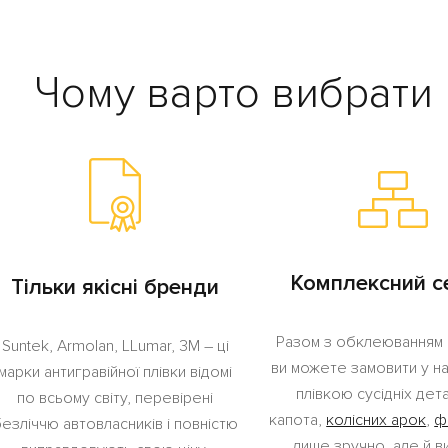
Чому варто вибрати 
Комплексний с
Тільки якісні бренди
Разом з обклеюванням
Suntek, Armolan, LLumar, 3M – ці
ви можете замовити у на
марки антигравійної плівки відомі
плівкою сусідніх дет
по всьому світу, перевірені
капота,
колісних арок
,
ф
езліччю автовласників і повністю
лише зручно, але й ви