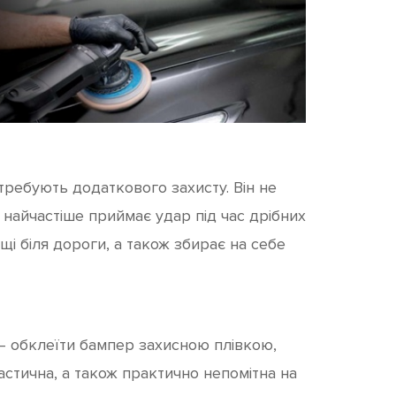
требують додаткового захисту. Він не
 найчастіше приймає удар під час дрібних
щі біля дороги, а також збирає на себе
– обклеїти бампер захисною плівкою,
астична, а також практично непомітна на