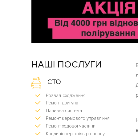
НАШІ ПОСЛУГИ
СТО
р
Розвал-сходження
Ремонт двигуна
Паливна система
Ремонт кермового управління
Ремонт ходової частини
Кондиціонер, фільтр салону