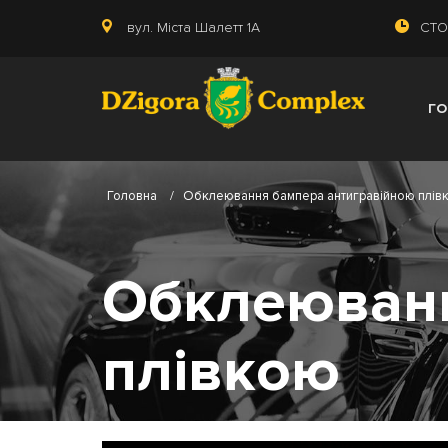
вул. Міста Шалетт 1А
СТО:
Г
Головна
/
Обклеювання бампера антигравійною плів
Обклеюванн
плівкою