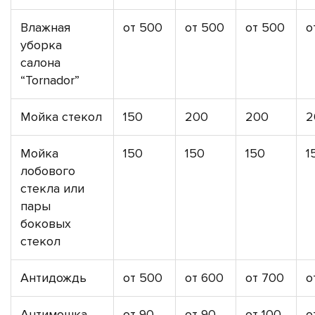
Влажная
от 500
от 500
от 500
о
уборка
салона
“Tornador”
Мойка стекол
150
200
200
2
Мойка
150
150
150
1
лобового
стекла или
пары
боковых
стекол
Антидождь
от 500
от 600
от 700
о
Антимошка
от 90
от 90
от 100
о