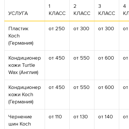
1
2
3
4
УСЛУГА
КЛАСС
КЛАСС
КЛАСС
К
Пластик
от 250
от 300
от 300
от
Koch
(Германия)
Кондиционер
от 450
от 550
от 600
от
кожи Turtle
Wax (Англия)
Кондиционер
от 450
от 550
от 600
от
кожи Koch
(Германия)
Чернение
от 110
от 130
от 140
от
шин Koch