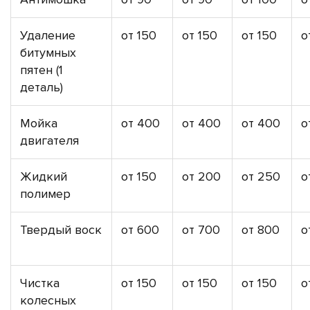
Удаление
от 150
от 150
от 150
о
битумных
пятен (1
деталь)
Мойка
от 400
от 400
от 400
о
двигателя
Жидкий
от 150
от 200
от 250
о
полимер
Твердый воск
от 600
от 700
от 800
о
Чистка
от 150
от 150
от 150
о
колесных