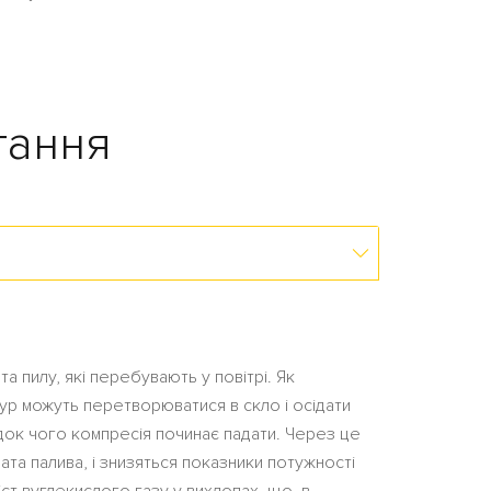
тання
а пилу, які перебувають у повітрі. Як
тур можуть перетворюватися в скло і осідати
слідок чого компресія починає падати. Через це
ата палива, і знизяться показники потужності
іст вуглекислого газу у вихлопах, що, в