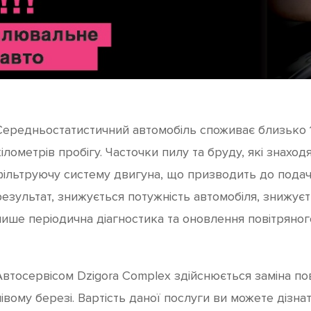
Середньостатистичний автомобіль споживає близько 15
ілометрів пробігу. Часточки пилу та бруду, які знахо
фільтруючу систему двигуна, що призводить до подачі 
результат, знижується потужність автомобіля, знижує
лише періодична діагностика та оновлення повітряного
Автосервісом Dzigora Complex здійснюється заміна пов
лівому березі. Вартість даної послуги ви можете дізна