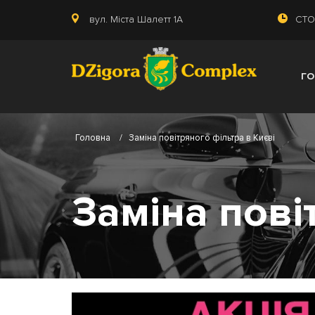
вул. Міста Шалетт 1А
СТО:
Г
Головна
/
Заміна повітряного фільтра в Києві
Заміна пові