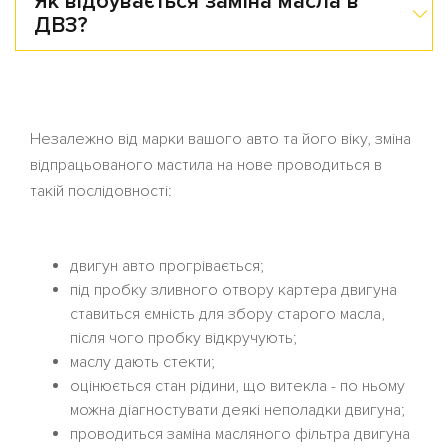
Як відбувається заміна масла в
ДВЗ?
Незалежно від марки вашого авто та його віку, зміна
відпрацьованого мастила на нове проводиться в
такій послідовності:
двигун авто прогрівається;
під пробку зливного отвору картера двигуна
ставиться ємність для збору старого масла,
після чого пробку відкручують;
маслу дають стекти;
оцінюється стан рідини, що витекла - по ньому
можна діагностувати деякі неполадки двигуна;
проводиться заміна масляного фільтра двигуна