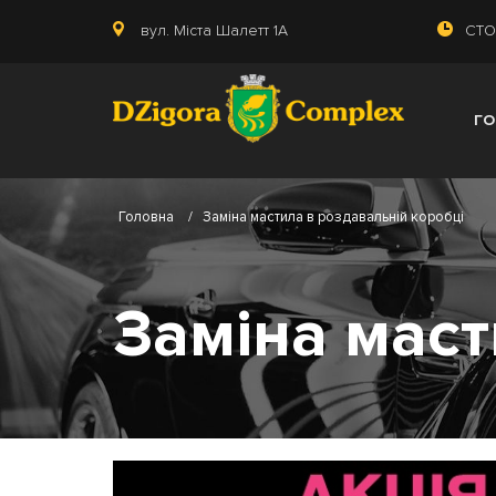
вул. Міста Шалетт 1А
СТО:
Г
Головна
/
Заміна мастила в роздавальній коробці
Заміна маст